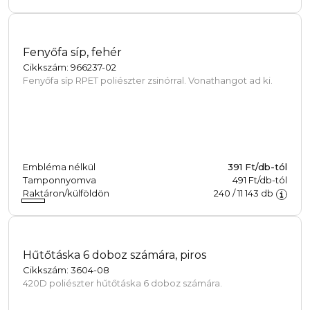
Fenyőfa síp, fehér
Cikkszám: 966237-02
Fenyőfa síp RPET poliészter zsinórral. Vonathangot ad ki.
Embléma nélkül
391
Ft/db-tól
Tamponnyomva
491 Ft/db-tól
Raktáron/külföldön
240
/
11 143
db
Hűtőtáska 6 doboz számára, piros
Cikkszám: 3604-08
420D poliészter hűtőtáska 6 doboz számára.