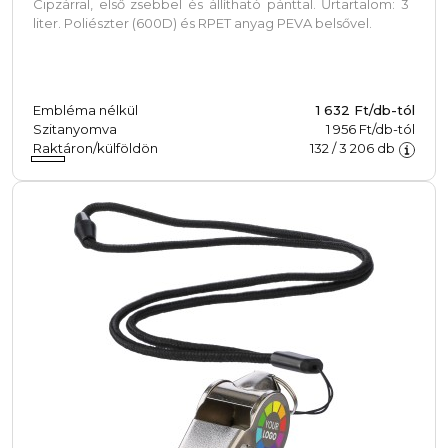
Cipzárral, első zsebbel és állítható pánttal. Űrtartalom: 3
liter. Poliészter (600D) és RPET anyag PEVA belsővel.
Embléma nélkül
1 632
Ft/db-tól
Szitanyomva
1 956 Ft/db-tól
Raktáron/külföldön
132
/
3 206
db