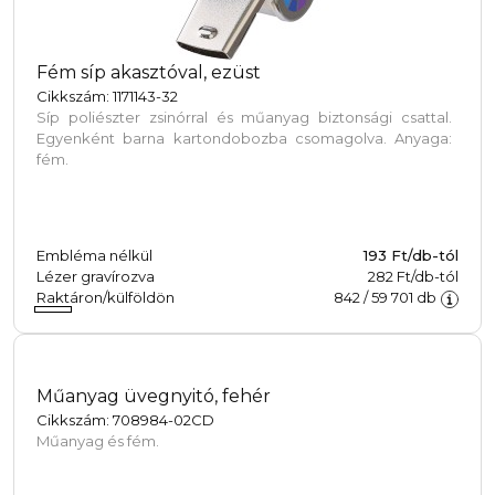
Fém síp akasztóval, ezüst
Cikkszám: 1171143-32
Síp poliészter zsinórral és műanyag biztonsági csattal.
Egyenként barna kartondobozba csomagolva. Anyaga:
fém.
Embléma nélkül
193
Ft/db-tól
Lézer gravírozva
282 Ft/db-tól
Raktáron/külföldön
842
/
59 701
db
Műanyag üvegnyitó, fehér
Cikkszám: 708984-02CD
Műanyag és fém.