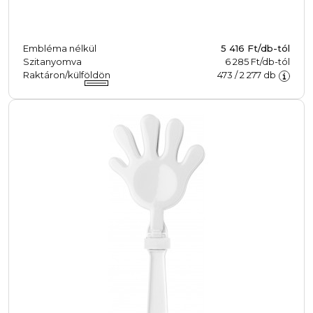
Embléma nélkül
5 416
Ft/db-tól
Szitanyomva
6 285 Ft/db-tól
Raktáron/külföldön
473
/
2 277
db