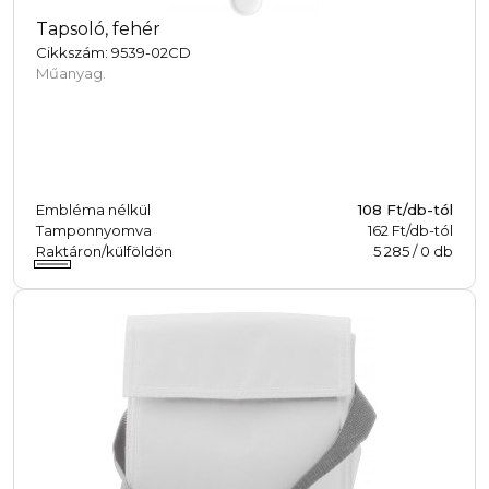
Tapsoló, fehér
Cikkszám: 9539-02CD
Műanyag.
Embléma nélkül
108
Ft/db-tól
Tamponnyomva
162 Ft/db-tól
Raktáron/külföldön
5 285
/
0
db