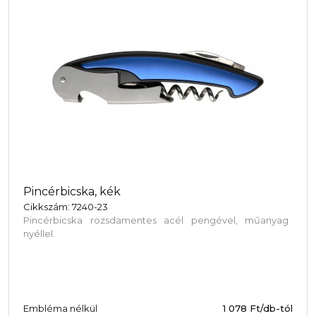
Pincérbicska, kék
Cikkszám: 7240-23
Pincérbicska rozsdamentes acél pengével, műanyag
nyéllel.
Embléma nélkül
1 078
Ft/db-tól