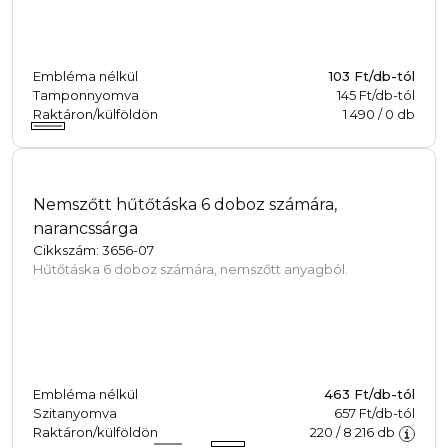
Embléma nélkül
103
Ft/db-tól
Tamponnyomva
145 Ft/db-tól
Raktáron/külföldön
1 490
/
0
db
Nemszőtt hűtőtáska 6 doboz számára,
narancssárga
Cikkszám: 3656-07
Hűtőtáska 6 doboz számára, nemszőtt anyagból.
Embléma nélkül
463
Ft/db-tól
Szitanyomva
657 Ft/db-tól
Raktáron/külföldön
220
/
8 216
db