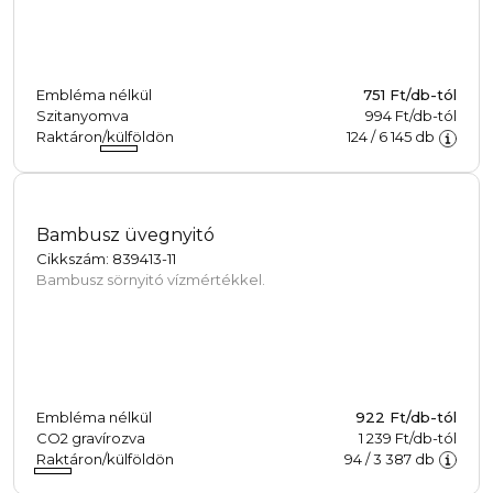
Embléma nélkül
751
Ft/db-tól
Szitanyomva
994 Ft/db-tól
Raktáron/külföldön
124
/
6 145
db
Bambusz üvegnyitó
Cikkszám: 839413-11
Bambusz sörnyitó vízmértékkel.
Embléma nélkül
922
Ft/db-tól
CO2 gravírozva
1 239 Ft/db-tól
Raktáron/külföldön
94
/
3 387
db