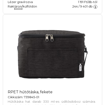
Lézer gravírozva
1 191 Ft/db-tól
Raktáron/külföldön
244
/
9 401
db
RPET hűtőtáska, fekete
Cikkszám: 739845-01
Hűtőtáska hat darab 330 ml-es üdítősdoboz számára.