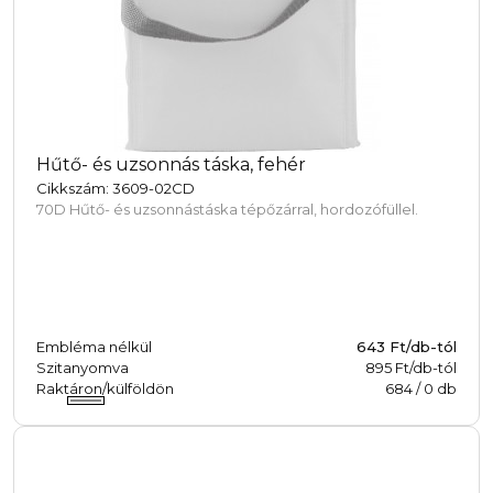
Hűtő- és uzsonnás táska, fehér
Cikkszám: 3609-02CD
70D Hűtő- és uzsonnástáska tépőzárral, hordozófüllel.
Embléma nélkül
643
Ft/db-tól
Szitanyomva
895 Ft/db-tól
Raktáron/külföldön
684
/
0
db